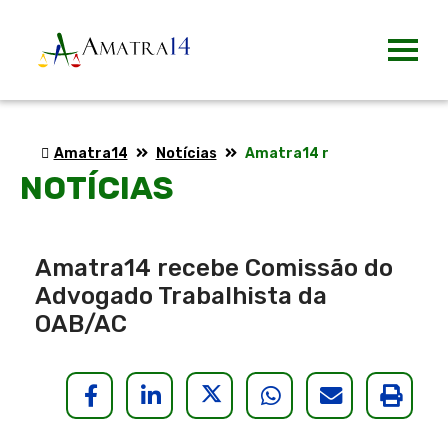
Amatra14
Notícias
Amatra14 recebe Comissão do Advogado Trabalhista da OAB/AC
NOTÍCIAS
Amatra14 recebe Comissão do
Advogado Trabalhista da
OAB/AC
HELIX_ULTIMATE_SHARE_FACE
HELIX_ULTIMATE_SHARE_
HELIX_ULTIMATE_S
HELIX_ULTIMA
HELIX_U
Impr
maté