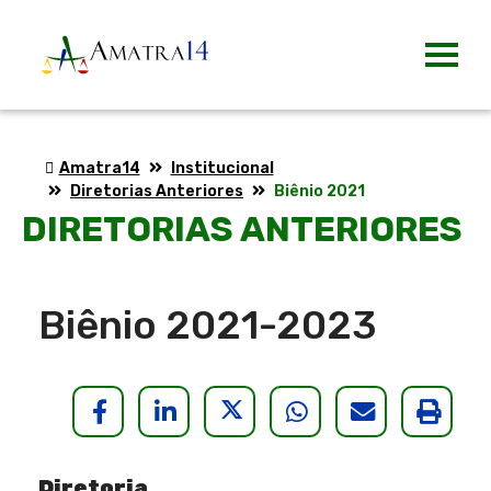
Amatra14
Institucional
Diretorias Anteriores
Biênio 2021-2023
DIRETORIAS ANTERIORES
Biênio 2021-2023
HELIX_ULTIMATE_SHARE_FACE
HELIX_ULTIMATE_SHARE_
HELIX_ULTIMATE_S
HELIX_ULTIMA
HELIX_U
Impr
maté
Diretoria