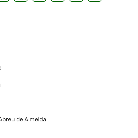
matéria
o
i
Abreu de Almeida